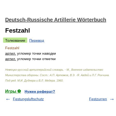
Deutsch-Russische Artillerie Wörterbuch
Festzahl
Толкование
Перевод
Festzahl
артил.
угломер точки наводки
артил.
угломер точки отметки
Немецко-русский артиллерийский словарь. - М., Военное издательство
Министерства обороны
.
Сост.: А.П. Артемов, В.Э. -Я. Авдей и Л.Г. Рохчина.
Под ред. М.И. Дубнера и В.Л. Медера
.
1960
.
Игры ⚽
Нужен реферат?
Festungsluftschutz
Festzurren